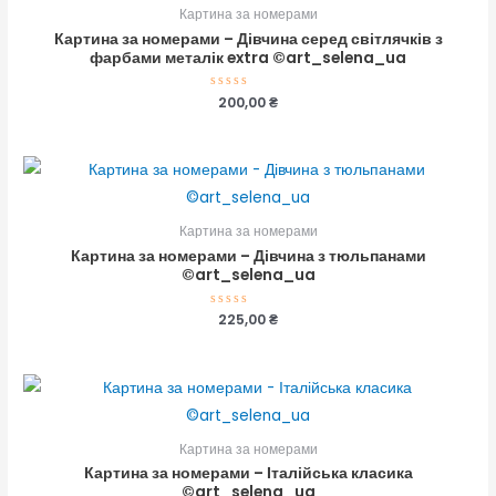
Картина за номерами
Картина за номерами – Дівчина серед світлячків з
фарбами металік extra ©art_selena_ua
Оцінено
200,00
₴
в
0
з
5
Картина за номерами
Картина за номерами – Дівчина з тюльпанами
©art_selena_ua
Оцінено
225,00
₴
в
0
з
5
Картина за номерами
Картина за номерами – Італійська класика
©art_selena_ua