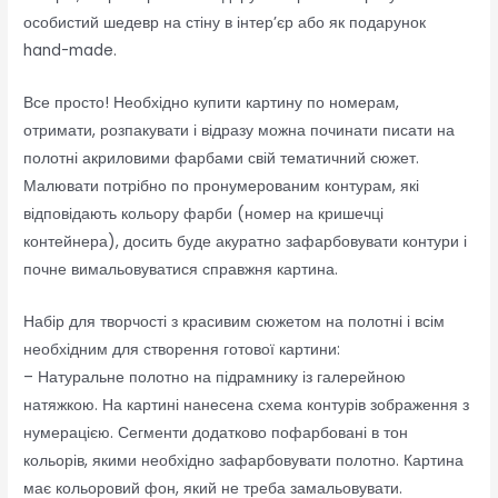
особистий шедевр на стіну в інтер’єр або як подарунок
hand-made.
Все просто! Необхідно купити картину по номерам,
отримати, розпакувати і відразу можна починати писати на
полотні акриловими фарбами свій тематичний сюжет.
Малювати потрібно по пронумерованим контурам, які
відповідають кольору фарби (номер на кришечці
контейнера), досить буде акуратно зафарбовувати контури і
почне вимальовуватися справжня картина.
Набір для творчості з красивим сюжетом на полотні і всім
необхідним для створення готової картини:
– Натуральне полотно на підрамнику із галерейною
натяжкою. На картині нанесена схема контурів зображення з
нумерацією. Сегменти додатково пофарбовані в тон
кольорів, якими необхідно зафарбовувати полотно. Картина
має кольоровий фон, який не треба замальовувати.