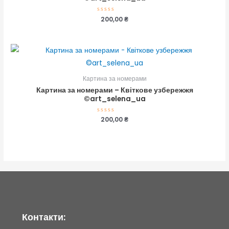
Оцінено
200,00
₴
в
0
з
5
Картина за номерами
Картина за номерами – Квіткове узбережжя
©art_selena_ua
Оцінено
200,00
₴
в
0
з
5
Контакти: