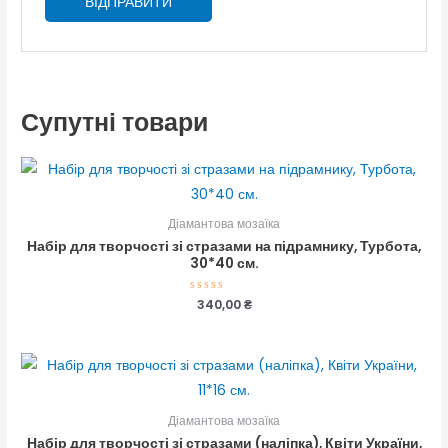
Супутні товари
Діамантова мозаїка
Набір для творчості зі стразами на підрамнику, Турбота,
30*40 см.
Оцінено
340,00
₴
в
0
з
5
Діамантова мозаїка
Набір для творчості зі стразами (наліпка), Квіти України,