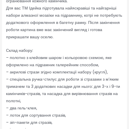
огранювання кожного камінчика.
Для вас ТМ Ідейка підготувала найяскравіші та найгарніші
набори алмазної мозаїки на підрамнику, котрі не потребують
додаткового оформлення в багетну рамку. Після закінчення
роботи картина вже має закінчений вигляд і готова
прикрашати вашу оселю.
Склад набору:
– полотно з клейовим шаром і кольоровою схемою, яке
оформлено на підрамник галерейним способом,
– акрилові стрази згідно комплектації набору (круглі),
– спеціальна ручка-стилус для роботи зі стразами з м’яким
тримачем та 3 додаткових насадки для нього: для 3-х і 9-ти
камінчиків-стразів, та насадка для вирівнювання стразів на
полотні,
– два гель-клея,
– лоток для сортування стразів,
– зіп-пакети для стразів,