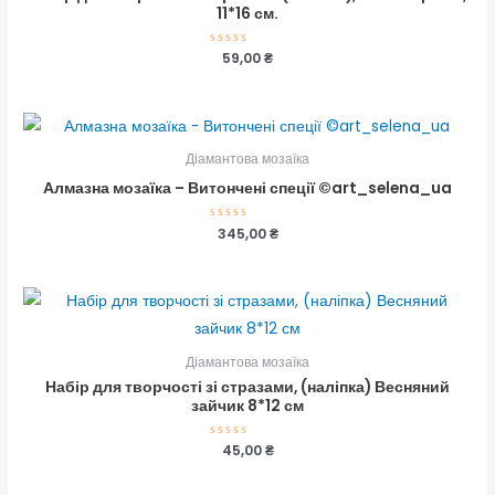
11*16 см.
Оцінено
59,00
₴
в
0
з
5
Діамантова мозаїка
Алмазна мозаїка – Витончені спеції ©art_selena_ua
Оцінено
345,00
₴
в
0
з
5
Діамантова мозаїка
Набір для творчості зі стразами, (наліпка) Весняний
зайчик 8*12 см
Оцінено
45,00
₴
в
0
з