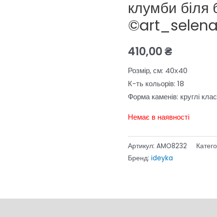
клумби біля 
©art_selen
410,00
₴
Розмір, см: 40х40
К-ть кольорiв: 18
Форма каменів: круглі клас
Немає в наявності
Артикул:
AMO8232
Катего
Бренд:
ideyka