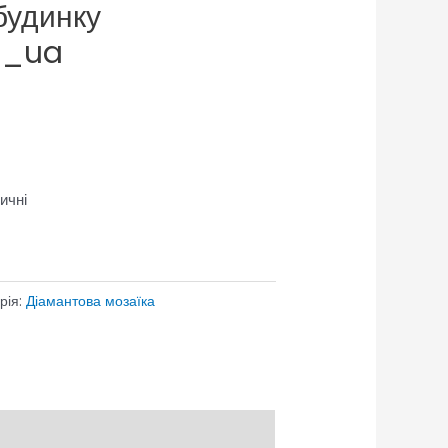
будинку
a_ua
ичні
рія:
Діамантова мозаїка