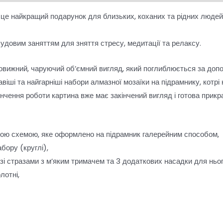
– це найкращий подарунок для близьких, коханих та рідних людей
удовим заняттям для зняття стресу, медитації та релаксу.
вижний, чаруючий об’ємний вигляд, який поглиблюється за допо
віші та найгарніші набори алмазної мозаїки на підрамнику, котр
інчення роботи картина вже має закінчений вигляд і готова прик
вою схемою, яке оформлено на підрамник галерейним способом,
абору (круглі),
і стразами з м’яким тримачем та 3 додаткових насадки для нього:
лотні,