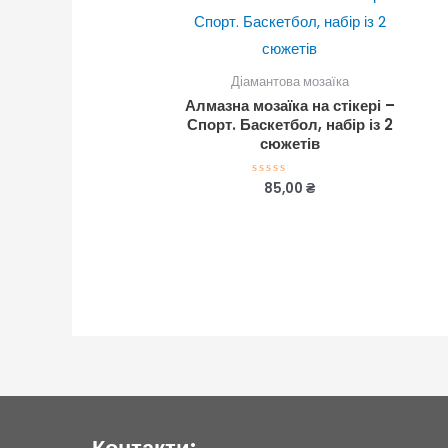
Діамантова мозаїка
Алмазна мозаїка на стікері –
Спорт. Баскетбол, набір із 2
сюжетів
85,00
₴
Оцінено
в
0
з
5