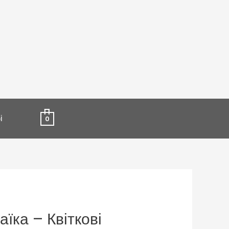
і
0
їка – Квіткові