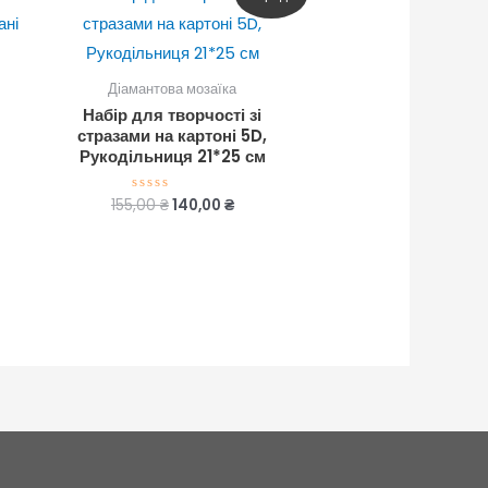
ціна:
ціна:
155,00 ₴.
140,00 ₴.
Діамантова мозаїка
Набір для творчості зі
стразами на картоні 5D,
Рукодільниця 21*25 см
155,00
₴
140,00
₴
Оцінено
в
0
з
5