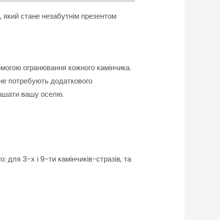
, який стане незабутнім презентом
могою огранювання кожного камінчика.
і не потребують додаткового
рашати вашу оселю.
 для 3-х і 9-ти камінчиків-стразів, та