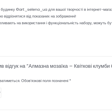
 будинку ©art_selena_ua для вашої творчості в інтернет-магази
о відрізнятися від показаних на зображенні!
пливають на використання і функціональність набору, можуть бу
в відгук на “Алмазна мозаїка – Квіткові клумби 
ватиметься.
Обов’язкові поля позначені
*