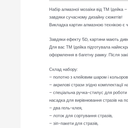
Набір алмазної мозаїки від ТМ Ідейка 
завдяки сучасному дизайну сюжетів!
Викладка картин алмазною технікою є ч
Завдяки ефекту 5D, картини мають диво
Для вас ТМ Ідейка підготувала найяскра
оформлення в багетну рамку. Після зак
Склад набору:
– полотно з клейовим шаром і кольоро
– акрилові стрази згідно комплектації н
– спеціальна ручка-стилус для роботи з
насадка для вирівнювання стразів на по
– два гель-клея,
– лоток для сортування стразів,
– зіп-пакети для стразів,