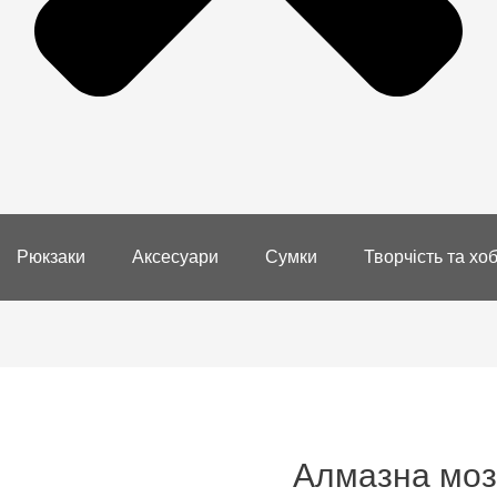
Рюкзаки
Аксесуари
Сумки
Творчість та хоб
Алмазна моза