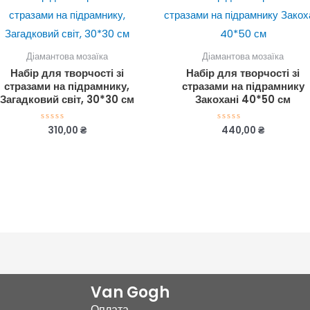
Діамантова мозаїка
Діамантова мозаїка
Набір для творчості зі
Набір для творчості зі
стразами на підрамнику,
стразами на підрамнику
Загадковий світ, 30*30 см
Закохані 40*50 см
310,00
₴
440,00
₴
Оцінено
Оцінено
в
в
0
0
з
з
5
5
Van Gogh
Оплата