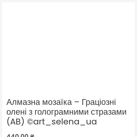
Алмазна мозаїка – Граціозні
олені з голограмними стразами
(AB) ©art_selena_ua
440,00
₴