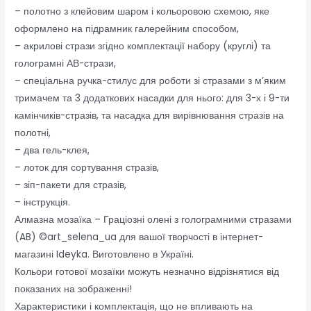
– полотно з клейовим шаром і кольоровою схемою, яке
оформлено на підрамник галерейним способом,
– акрилові стрази згідно комплектації набору (круглі) та
голограмні АВ-стрази,
– спеціальна ручка-стилус для роботи зі стразами з м’яким
тримачем та 3 додаткових насадки для нього: для 3-х і 9-ти
камінчиків-стразів, та насадка для вирівнювання стразів на
полотні,
– два гель-клея,
– лоток для сортування стразів,
– зіп-пакети для стразів,
– інструкція.
Алмазна мозаїка – Граціозні олені з голограмними стразами
(AB) ©art_selena_ua для вашої творчості в інтернет-
магазині Ideyka. Виготовлено в Україні.
Кольори готової мозаїки можуть незначно відрізнятися від
показаних на зображенні!
Характеристики і комплектація, що не впливають на