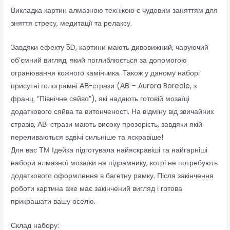
Викладка картин алмазною технікою є чудовим заняттям для
зняття стресу, медитації та релаксу.
Завдяки ефекту 5D, картини мають дивовижний, чаруючий
об’ємний вигляд, який поглиблюється за допомогою
огранювання кожного камінчика. Також у даному наборі
присутні голограмні АВ-стрази (АВ – Aurora Boreale, з
франц. “Північне сяйво”), які надають готовій мозаїці
додаткового сяйва та витонченості. На відміну від звичайних
стразів, АВ-стрази мають високу прозорість, завдяки якій
переливаються вдвічі сильніше та яскравіше!
Для вас ТМ Ідейка підготувала найяскравіші та найгарніші
набори алмазної мозаїки на підрамнику, котрі не потребують
додаткового оформлення в багетну рамку. Після закінчення
роботи картина вже має закінчений вигляд і готова
прикрашати вашу оселю.
Склад набору: