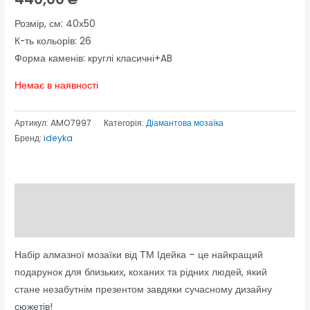
Розмір, см: 40х50
К-ть кольорiв: 26
Форма каменів: круглі класичні+AB
Немає в наявності
Артикул:
AMO7997
Категорія:
Діамантова мозаїка
Бренд:
ideyka
Опис
Відгуки (0)
Набір алмазної мозаїки від ТМ Ідейка – це найкращий
подарунок для близьких, коханих та рідних людей, який
стане незабутнім презентом завдяки сучасному дизайну
сюжетів!