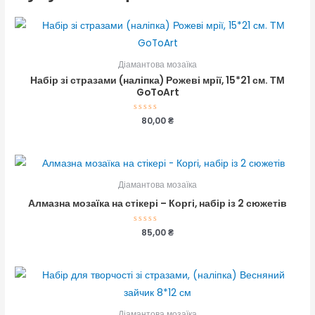
Діамантова мозаїка
Набір зі стразами (наліпка) Рожеві мрії, 15*21 см. ТМ
GoToArt
Оцінено
80,00
₴
в
0
з
5
Діамантова мозаїка
Алмазна мозаїка на стікері – Коргі, набір із 2 сюжетів
Оцінено
85,00
₴
в
0
з
5
Діамантова мозаїка