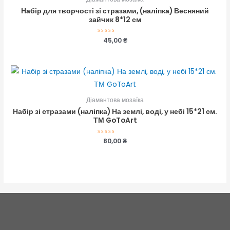
Набір для творчості зі стразами, (наліпка) Весняний
зайчик 8*12 см
Оцінено
45,00
₴
в
0
з
5
Діамантова мозаїка
Набір зі стразами (наліпка) На землі, воді, у небі 15*21 см.
ТМ GoToArt
Оцінено
80,00
₴
в
0
з
5