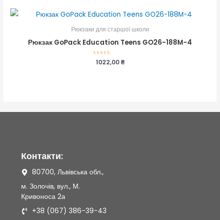
5
Рюкзаки для старшої школи
Рюкзак GoPack Education Teens GO26-188M-4
Оцінено
1022,00
₴
в
0
з
5
Контакти:
80700, Львівська обл.,
м. Золочів, вул., М.
Кривоноса 2а
+38 (067) 386-39-43