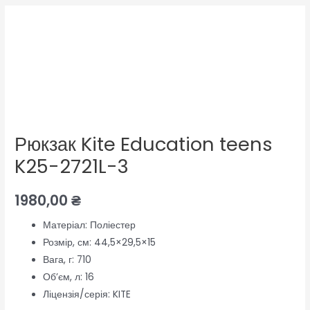
Рюкзак Kite Education teens
K25-2721L-3
1980,00
₴
Матеріал:
Поліестер
Розмір, см:
44,5×29,5×15
Вага, г:
710
Об’єм, л:
16
Ліцензія/серія:
KITE