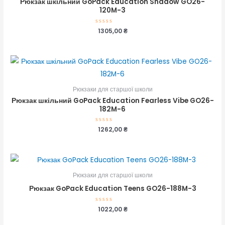
Рюкзак шкільний GoPack Education Shadow GO26-
120M-3
Оцінено
1305,00
₴
в
0
з
5
Рюкзаки для старшої школи
Рюкзак шкільний GoPack Education Fearless Vibe GO26-
182M-6
Оцінено
1262,00
₴
в
0
з
5
Рюкзаки для старшої школи
Рюкзак GoPack Education Teens GO26-188M-3
Оцінено
1022,00
₴
в
0
з