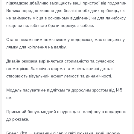
підкладкою дбайливо захищають ваші пристрої від подряпин.
Велика передня кишеня для безлічі необхідних дрібниць, які
не займають місця в основному відділенні, чи для ланчбоксу,
якщо ви полюбляєте брати перекус з собою.
Стане незамінним помічником у подорожах, має спеціальну
лямку для кріплення на валізу.
Дизайн рюкзака вирізняється стриманістю та сучасною
геометрією. Лаконічна форма та мінімалістичні деталі
створюють візуальний ефект легкості та динамічності.
Модель пасуватиме підліткам та дорослим зростом від 145
см.
Приємний бонус: модний шнурок для телефону в подарунок
до рюкзака.
Бренд Kite — визнаний лідер у світі рюкзаків, який щороку