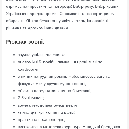
отримує найпрестижніші нагороди: Вибір року, Вибір країни,
Українська народна премія. Споживачі та експерти ринку
обирають Kite за бездоганну якість, стиль, інноваційні
рішення та ергономічний дизайн.
Рюкзак зовні:
зручна ущільнена спинка;
анатомічні S-подібні лямки – широкі, м’які та
комфортні;
знімний нагрудний ремінь – збалансовує вагу та
фіксує лямки у зручному положенні;
об’ємна передня кишеня на блискавці;
2 бічні кишені;
зручна текстильна ручка-петля;
лямка для кріплення на валізі;
практичне посилене дно;
високоякісна металева фурнітура – надійні брендовані