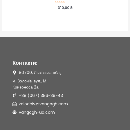
Оцінено
310,00
₴
в
0
з
5
Контакти:
80700, Львівська обл.,
м. Золочів, вул., М.
Кривоноса 2а
+38 (067) 386-39-43
zolochiv@vangogh.com
vangogh-ua.com