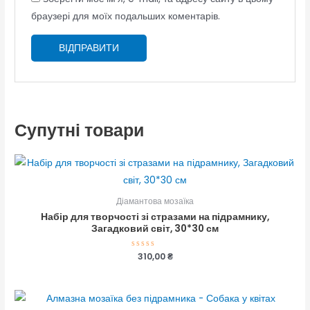
браузері для моїх подальших коментарів.
Супутні товари
Діамантова мозаїка
Набір для творчості зі стразами на підрамнику,
Загадковий світ, 30*30 см
Оцінено
310,00
₴
в
0
з
5