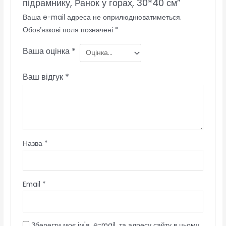
підрамнику, Ранок у горах, 30*40 см”
Ваша e-mail адреса не оприлюднюватиметься.
Обов’язкові поля позначені
*
Ваша оцінка
*
Ваш відгук
*
Назва
*
Email
*
Зберегти моє ім'я, e-mail, та адресу сайту в цьому