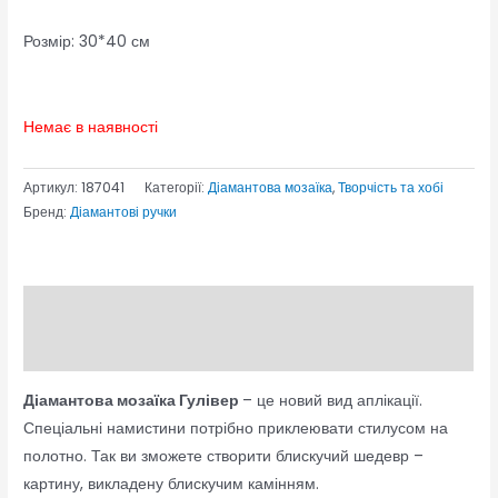
Розмір: 30*40 см
Немає в наявності
Артикул:
187041
Категорії:
Діамантова мозаїка
,
Творчість та хобі
Бренд:
Діамантові ручки
Опис
Відгуки (0)
Діамантова мозаїка Гулівер
– це новий вид аплікації.
Спеціальні намистини потрібно приклеювати стилусом на
полотно. Так ви зможете створити блискучий шедевр –
картину, викладену блискучим камінням.