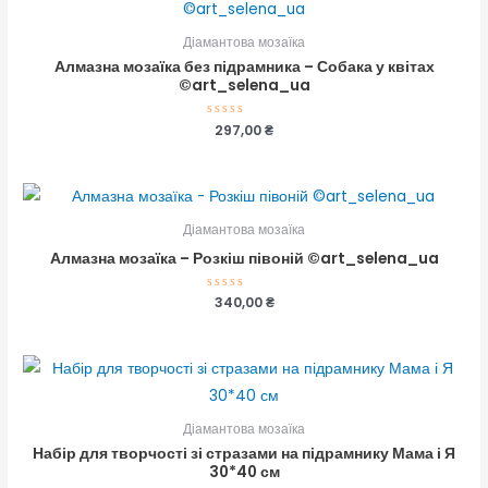
Діамантова мозаїка
Алмазна мозаїка без підрамника – Собака у квітах
©art_selena_ua
Оцінено
297,00
₴
в
0
з
5
Діамантова мозаїка
Алмазна мозаїка – Розкіш півоній ©art_selena_ua
Оцінено
340,00
₴
в
0
з
5
Діамантова мозаїка
Набір для творчості зі стразами на підрамнику Мама і Я
30*40 см