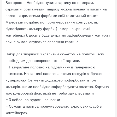
Все просто! Необхідно купити картину по номерам,
отримати, розпакувати і відразу можна починати писати на
полотні акриловими фарбами свій тематичний сюжет.
Малювати потрібно по пронумерованим контурам, які
відповідають кольору фарби (номер на кришечці
контейнера), досить буде акуратно зафарбовувати контури і
почне вимальовуватися справжня картина.
Набір для творчості з красивим сюжетом на полотні і всім
необхідним для створення готової картини:
– Натуральне полотно на підрамнику із галерейною
натяжкою. На картині нанесена схема контурів зображення з
нумерацією. Сегменти додатково пофарбовані в тон
кольорів, якими необхідно зафарбовувати полотно. Картина
має кольоровий фон, який не треба замальовувати.
– 3 нейлонові художні пензлики
– Соковита палітра пронумерованих, акрилових фарб в
контейнерах.