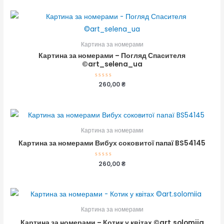
з
5
Картина за номерами
Картина за номерами – Погляд Спасителя
©art_selena_ua
Оцінено
260,00
₴
в
0
з
5
Картина за номерами
Картина за номерами Вибух соковитої папаї BS54145
Оцінено
260,00
₴
в
0
з
5
Картина за номерами
Картина за номерами – Котик у квітах ©art.solomiia