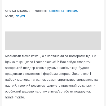
Артикул:
KHO6672
Категорія:
Картина за номерами
Бренд:
ideyka
Опис
Відгуки (0)
Малювати може кожен, а з картинами за номерами від ТМ
Ідейка – це цікаво і захоплююче! У Вас вийде створити
авторський шедевр своїми руками навіть якщо будете
працювати з полотном і фарбами вперше. Захоплюючі
набори малювання за номерами сприятливо впливають на
настрій, творчий розвиток і дарують приємний результат –
особистий шедевр на стіну в інтер’єр або як подарунок
hand-made.