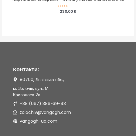
Оцінено
230,00
₴
в
0
з
5
Контакти:
80700, Львівська обл.,
м. Золочів, вул., М.
Кривоноса 2а
+38 (067) 386-39-43
zolochiv@vangogh.com
vangogh-ua.com