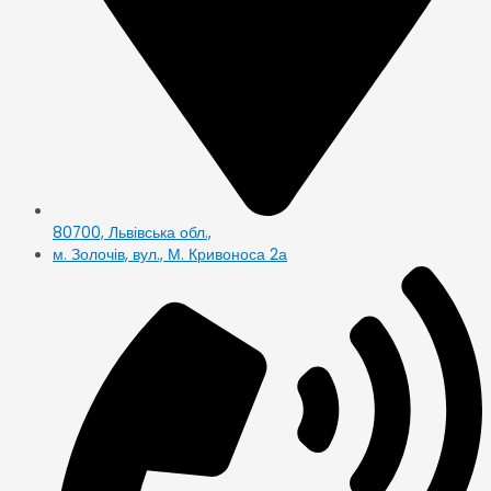
80700, Львівська обл.,
м. Золочів, вул., М. Кривоноса 2а