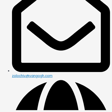
zolochiv@vangogh.com